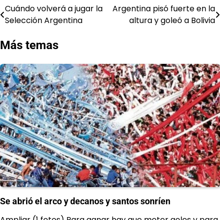
Cuándo volverá a jugar la
Argentina pisó fuerte en la
Navegación
Selección Argentina
altura y goleó a Bolivia
de
Más temas
entradas
Se abrió el arco y decanos y santos sonríen
Ampliar (1 fotos) Para ganar hay que meter goles y para