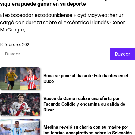
siquiera puede ganar en su deporte
El exboxeador estadounidense Floyd Mayweather Jr.
cargó con dureza sobre el excéntrico irlandés Conor
McGregor,…
10 febrero, 2021
Buscar:
Boca se pone al día ante Estudiantes en el
Ducó
Vasco da Gama realizó una oferta por
Facundo Colidio y encamina su salida de
River
Medina reveló su charla con su madre por
las teorías conspirativas sobre la Selección