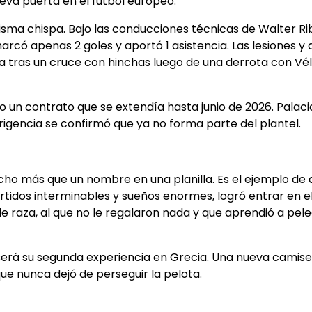
ueva puerta en el fútbol europeo.
misma chispa. Bajo las conducciones técnicas de Walter R
arcó apenas 2 goles y aportó 1 asistencia. Las lesiones y
ia tras un cruce con hinchas luego de una derrota con Vél
o un contrato que se extendía hasta junio de 2026. Palaci
rigencia se confirmó que ya no forma parte del plantel.
ucho más que un nombre en una planilla. Es el ejemplo de 
artidos interminables y sueños enormes, logró entrar en e
 de raza, al que no le regalaron nada y que aprendió a pel
 será su segunda experiencia en Grecia. Una nueva camise
ue nunca dejó de perseguir la pelota.