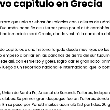
vo capítulo en Grecia
ntrato que unía a Sebastián Palacios con Talleres de Córd
 Tucumán, pone fin a su tercer paso por el club cordobés 
stino inmediato será Grecia, donde vestirá la camiseta del
o capítulos a una historia forjada desde muy lejos de los
to empezó a brillar en las canchas de tierra del sur tucum
de allí, con esfuerzo y goles, logró dar el gran salto: pri
y luego a un recorrido nacional e internacional que lo con
s, Unión de Santa Fe, Arsenal de Sarandí, Talleres, Indepen
os clubes. Su primer gran despegue fue en Talleres, donde
. En su paso por Panathinaikos acumuló 120 partidos, 26 g