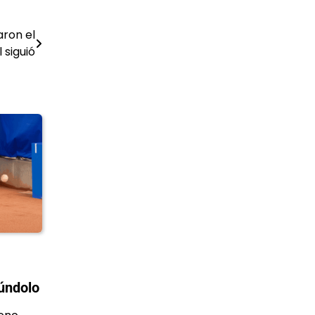
ron el
 siguió
úndolo