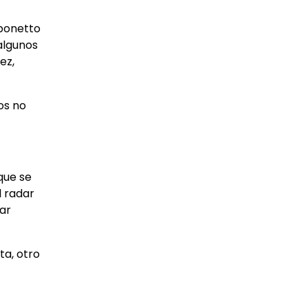
ibonetto
 algunos
ez,
os no
que se
l radar
ear
ta, otro