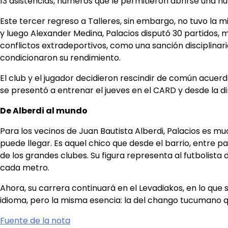
13 asistencias, números que le permitieron abrirse una n
Este tercer regreso a Talleres, sin embargo, no tuvo la 
y luego Alexander Medina, Palacios disputó 30 partidos, m
conflictos extradeportivos, como una sanción disciplinar
condicionaron su rendimiento.
El club y el jugador decidieron rescindir de común acuerd
se presentó a entrenar el jueves en el CARD y desde la di
De Alberdi al mundo
Para los vecinos de Juan Bautista Alberdi, Palacios es m
puede llegar. Es aquel chico que desde el barrio, entre p
de los grandes clubes. Su figura representa al futbolista
cada metro.
Ahora, su carrera continuará en el Levadiakos, en lo que
idioma, pero la misma esencia: la del chango tucumano q
Fuente de la nota