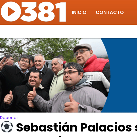
Skip
to
INICIO
CONTACTO
content
Deportes
Sebastián Palacios s