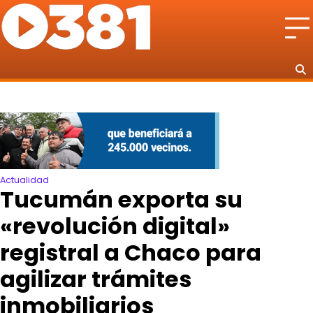
Skip
to
content
Actualidad
Tucumán exporta su
«revolución digital»
registral a Chaco para
agilizar trámites
inmobiliarios